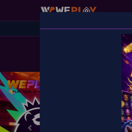
Home
Live
Previous