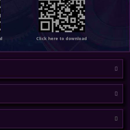
ad
Click here to download