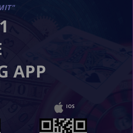
MIT"
1
E
G APP
IOS